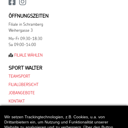
ÖFFNUNGSZEITEN
Filiale in Schramberg
Weihergasse 3
Mo-Fr 09:30-18:30
Sa 09:00-14:00
FILIALE WÄHLEN
SPORT WALTER
TEAMSPORT
FILIALÜBERSICHT
JOBANGEBOTE
KONTAKT
Wir setzen Trackingtechnologien, z.B. Cookies, u.a. von
Drittanbietern ein, um Nutzung und Funktionalität unserer
*Alle Preisangaben gelten inklusive gesetzlichen MwSt. und bei Selbstabholung.
Website zu analysieren und zu verbessern. Über den Button